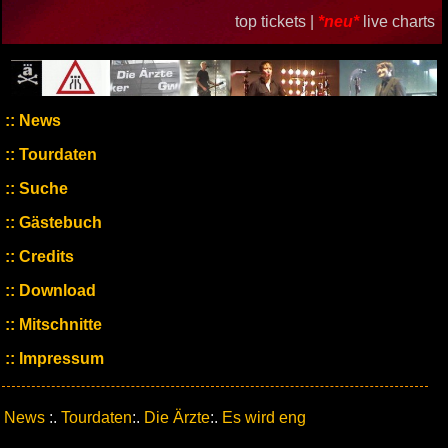
top tickets |
*neu*
live charts
News
Tourdaten
Suche
Gästebuch
Credits
Download
Mitschnitte
Impressum
News
:.
Tourdaten
:.
Die Ärzte
:.
Es wird eng