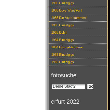
1986 Einzelgigs
1986 Boys Want Fun!
1986 Die Ärzte kommen!
1985 Einzelgigs
1985 Debil
1984 Einzelgigs
1984 Uns gehts prima
1983 Einzelgigs
1982 Einzelgigs
fotosuche
erfurt 2022