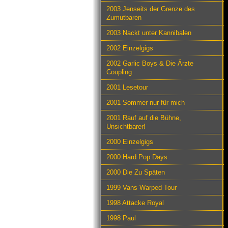
2003 Jenseits der Grenze des
Zumutbaren
2003 Nackt unter Kannibalen
2002 Einzelgigs
2002 Garlic Boys & Die Ärzte
Coupling
2001 Lesetour
2001 Sommer nur für mich
2001 Rauf auf die Bühne,
Unsichtbarer!
2000 Einzelgigs
2000 Hard Pop Days
2000 Die Zu Späten
1999 Vans Warped Tour
1998 Attacke Royal
1998 Paul