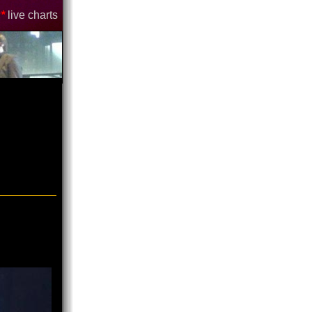
*
live charts