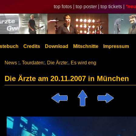
top fotos |
top poster |
top tickets |
*neu
stebuch
Credits
Download
Mitschnitte
Impressum
News
:.
Tourdaten
:.
Die Ärzte
:.
Es wird eng
Die Ärzte am 20.11.2007 in München