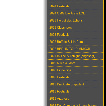
2024 Festivals
2024 OMG Die Ärzte LOL
2023 Herbst des Lebens
2023 Clubshows
2023 Festivals
2022 Buffalo Bill In Rom
2022 BERLIN TOUR MMXXII
2021 In The Ä Tonight (abgesagt)
2019 Miles & More
2018 Einzelgigs
2016 Festivals
2013 Die Ärzte ungeplant
2013 Festivals
2013 Ärztivals
2013 Das Comeback ist noch nicht