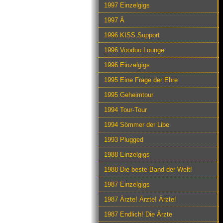
1997 Einzelgigs
1997 Ä
1996 KISS Support
1996 Voodoo Lounge
1996 Einzelgigs
1995 Eine Frage der Ehre
1995 Geheimtour
1994 Tour-Tour
1994 Sömmer der Libe
1993 Plugged
1988 Einzelgigs
1988 Die beste Band der Welt!
1987 Einzelgigs
1987 Ärzte! Ärzte! Ärzte!
1987 Endlich! Die Ärzte