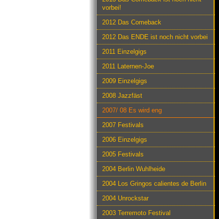
vorbei!
2012 Das Comeback
2012 Das ENDE ist noch nicht vorbei
2011 Einzelgigs
2011 Laternen-Joe
2009 Einzelgigs
2008 Jazzfäst
2007/ 08 Es wird eng
2007 Festivals
2006 Einzelgigs
2005 Festivals
2004 Berlin Wuhlheide
2004 Los Gringos calientes de Berlin
2004 Unrockstar
2003 Terremoto Festival