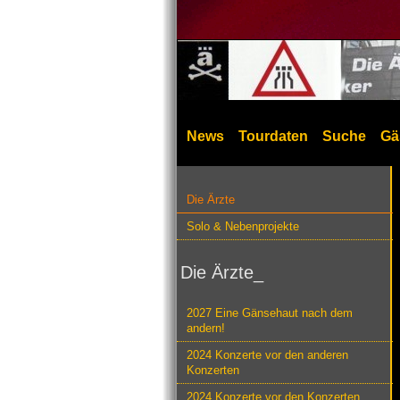
News
Tourdaten
Suche
Gä
Die Ärzte
Solo & Nebenprojekte
Die Ärzte_
2027 Eine Gänsehaut nach dem
andern!
2024 Konzerte vor den anderen
Konzerten
2024 Konzerte vor den Konzerten