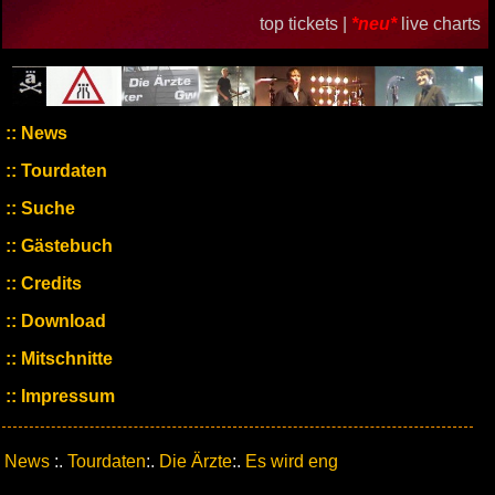
top tickets |
*neu*
live charts
News
Tourdaten
Suche
Gästebuch
Credits
Download
Mitschnitte
Impressum
News
:.
Tourdaten
:.
Die Ärzte
:.
Es wird eng