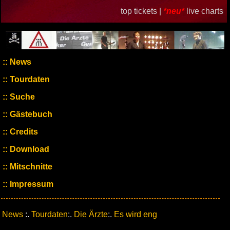
top tickets |
*neu*
live charts
News
Tourdaten
Suche
Gästebuch
Credits
Download
Mitschnitte
Impressum
News
:.
Tourdaten
:.
Die Ärzte
:.
Es wird eng