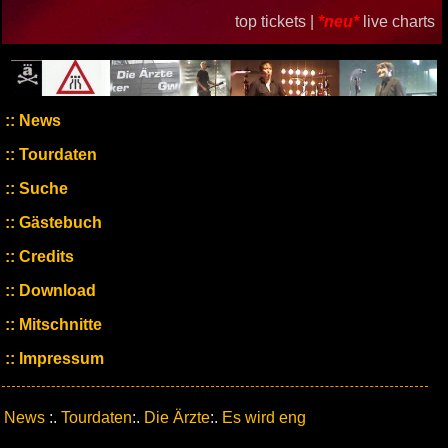
top tickets |
*neu*
live charts
News
Tourdaten
Suche
Gästebuch
Credits
Download
Mitschnitte
Impressum
News
:.
Tourdaten
:.
Die Ärzte
:.
Es wird eng