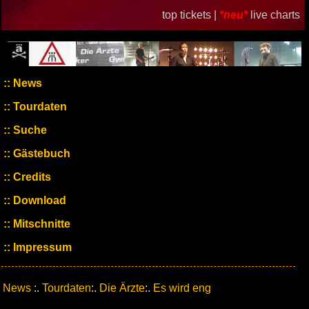
top tickets |
*neu*
live charts
News
Tourdaten
Suche
Gästebuch
Credits
Download
Mitschnitte
Impressum
News
:.
Tourdaten
:.
Die Ärzte
:.
Es wird eng