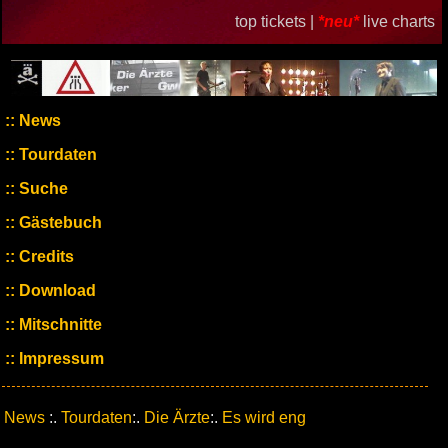
top tickets |
*neu*
live charts
News
Tourdaten
Suche
Gästebuch
Credits
Download
Mitschnitte
Impressum
News
:.
Tourdaten
:.
Die Ärzte
:.
Es wird eng