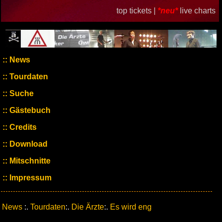
top tickets |
*neu*
live charts
News
Tourdaten
Suche
Gästebuch
Credits
Download
Mitschnitte
Impressum
News
:.
Tourdaten
:.
Die Ärzte
:.
Es wird eng