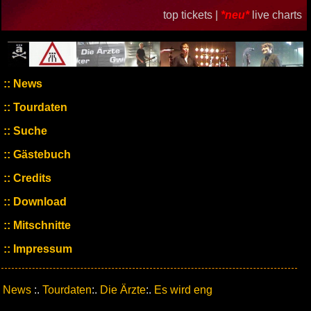
top tickets |
*neu*
live charts
News
Tourdaten
Suche
Gästebuch
Credits
Download
Mitschnitte
Impressum
News
:.
Tourdaten
:.
Die Ärzte
:.
Es wird eng