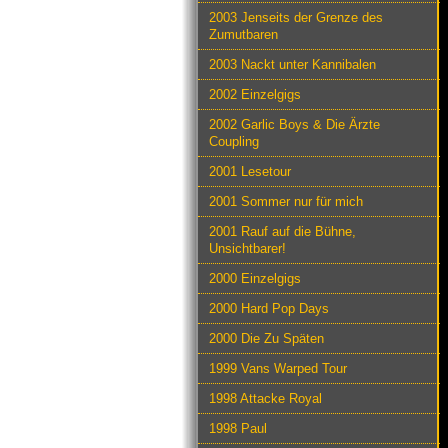
2003 Jenseits der Grenze des
Zumutbaren
2003 Nackt unter Kannibalen
2002 Einzelgigs
2002 Garlic Boys & Die Ärzte
Coupling
2001 Lesetour
2001 Sommer nur für mich
2001 Rauf auf die Bühne,
Unsichtbarer!
2000 Einzelgigs
2000 Hard Pop Days
2000 Die Zu Späten
1999 Vans Warped Tour
1998 Attacke Royal
1998 Paul