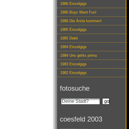
1986 Einzelgigs
1986 Boys Want Fun!
1986 Die Ärzte kommen!
1985 Einzelgigs
1985 Debil
1984 Einzelgigs
1984 Uns gehts prima
1983 Einzelgigs
1982 Einzelgigs
fotosuche
coesfeld 2003