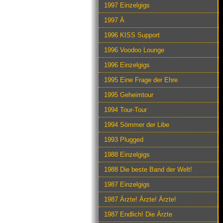
1997 Einzelgigs
1997 Ä
1996 KISS Support
1996 Voodoo Lounge
1996 Einzelgigs
1995 Eine Frage der Ehre
1995 Geheimtour
1994 Tour-Tour
1994 Sömmer der Libe
1993 Plugged
1988 Einzelgigs
1988 Die beste Band der Welt!
1987 Einzelgigs
1987 Ärzte! Ärzte! Ärzte!
1987 Endlich! Die Ärzte