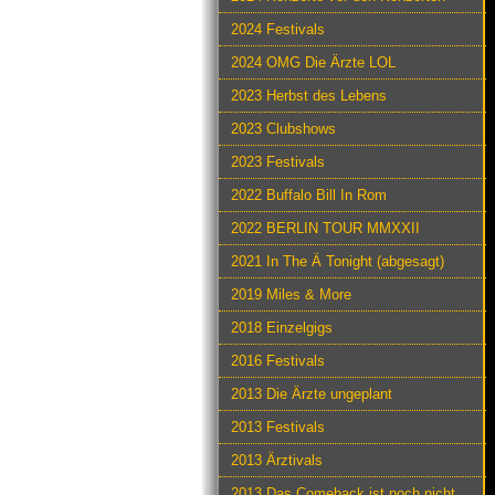
2024 Festivals
2024 OMG Die Ärzte LOL
2023 Herbst des Lebens
2023 Clubshows
2023 Festivals
2022 Buffalo Bill In Rom
2022 BERLIN TOUR MMXXII
2021 In The Ä Tonight (abgesagt)
2019 Miles & More
2018 Einzelgigs
2016 Festivals
2013 Die Ärzte ungeplant
2013 Festivals
2013 Ärztivals
2013 Das Comeback ist noch nicht