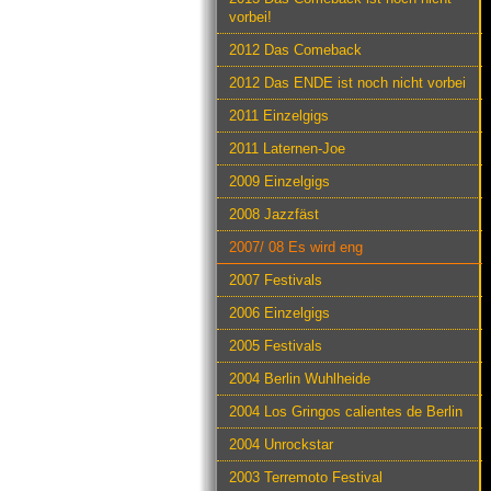
vorbei!
2012 Das Comeback
2012 Das ENDE ist noch nicht vorbei
2011 Einzelgigs
2011 Laternen-Joe
2009 Einzelgigs
2008 Jazzfäst
2007/ 08 Es wird eng
2007 Festivals
2006 Einzelgigs
2005 Festivals
2004 Berlin Wuhlheide
2004 Los Gringos calientes de Berlin
2004 Unrockstar
2003 Terremoto Festival