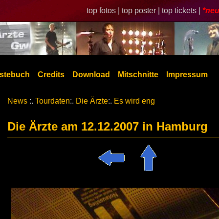
top fotos |
top poster |
top tickets |
*neu
stebuch
Credits
Download
Mitschnitte
Impressum
News
:.
Tourdaten
:.
Die Ärzte
:.
Es wird eng
Die Ärzte am 12.12.2007 in Hamburg