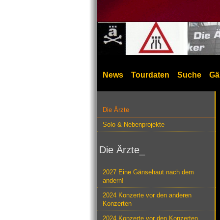
News
Tourdaten
Suche
Gä
Die Ärzte
Solo & Nebenprojekte
Die Ärzte_
2027 Eine Gänsehaut nach dem
andern!
2024 Konzerte vor den anderen
Konzerten
2024 Konzerte vor den Konzerten