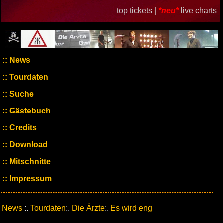
top tickets |
*neu*
live charts
News
Tourdaten
Suche
Gästebuch
Credits
Download
Mitschnitte
Impressum
News
:.
Tourdaten
:.
Die Ärzte
:.
Es wird eng