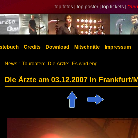
top fotos |
top poster |
top tickets |
*neu
stebuch
Credits
Download
Mitschnitte
Impressum
News
:.
Tourdaten
:.
Die Ärzte
:.
Es wird eng
Die Ärzte am 03.12.2007 in Frankfurt/