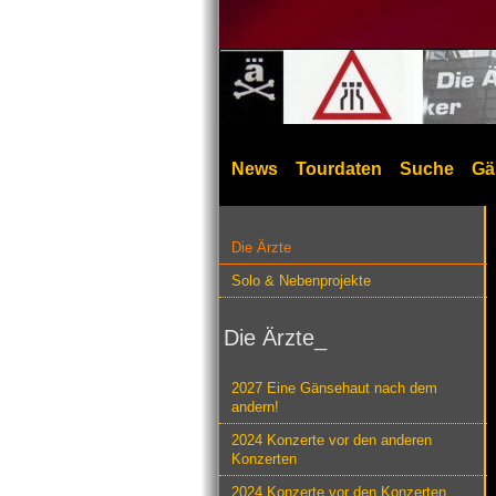
News
Tourdaten
Suche
Gä
Die Ärzte
Solo & Nebenprojekte
Die Ärzte_
2027 Eine Gänsehaut nach dem
andern!
2024 Konzerte vor den anderen
Konzerten
2024 Konzerte vor den Konzerten