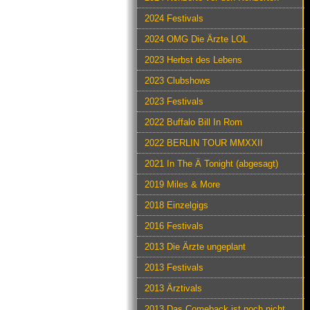
2024 Festivals
2024 OMG Die Ärzte LOL
2023 Herbst des Lebens
2023 Clubshows
2023 Festivals
2022 Buffalo Bill In Rom
2022 BERLIN TOUR MMXXII
2021 In The Ä Tonight (abgesagt)
2019 Miles & More
2018 Einzelgigs
2016 Festivals
2013 Die Ärzte ungeplant
2013 Festivals
2013 Ärztivals
2013 Das Comeback ist noch nicht