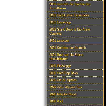
2003 Jenseits der Grenze des
Zumutbaren
2003 Nackt unter Kannibalen
2002 Einzelgigs
2002 Garlic Boys & Die Ärzte
Coupling
2001 Lesetour
2001 Sommer nur für mich
2001 Rauf auf die Bühne,
Unsichtbarer!
2000 Einzelgigs
2000 Hard Pop Days
2000 Die Zu Späten
1999 Vans Warped Tour
1998 Attacke Royal
1998 Paul