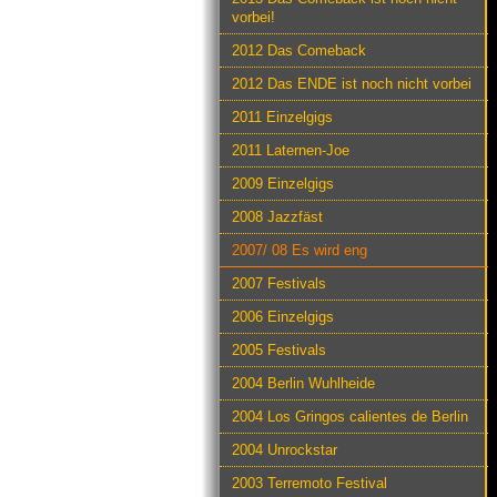
vorbei!
2012 Das Comeback
2012 Das ENDE ist noch nicht vorbei
2011 Einzelgigs
2011 Laternen-Joe
2009 Einzelgigs
2008 Jazzfäst
2007/ 08 Es wird eng
2007 Festivals
2006 Einzelgigs
2005 Festivals
2004 Berlin Wuhlheide
2004 Los Gringos calientes de Berlin
2004 Unrockstar
2003 Terremoto Festival