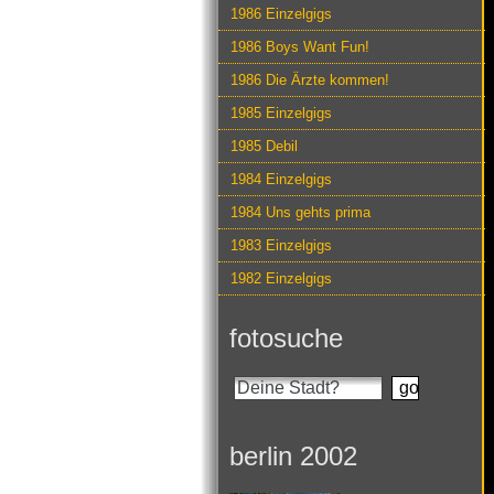
1986 Einzelgigs
1986 Boys Want Fun!
1986 Die Ärzte kommen!
1985 Einzelgigs
1985 Debil
1984 Einzelgigs
1984 Uns gehts prima
1983 Einzelgigs
1982 Einzelgigs
fotosuche
berlin 2002