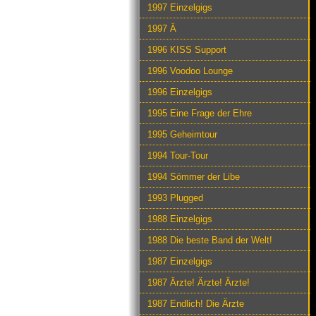
1997 Einzelgigs
1997 Ä
1996 KISS Support
1996 Voodoo Lounge
1996 Einzelgigs
1995 Eine Frage der Ehre
1995 Geheimtour
1994 Tour-Tour
1994 Sömmer der Libe
1993 Plugged
1988 Einzelgigs
1988 Die beste Band der Welt!
1987 Einzelgigs
1987 Ärzte! Ärzte! Ärzte!
1987 Endlich! Die Ärzte