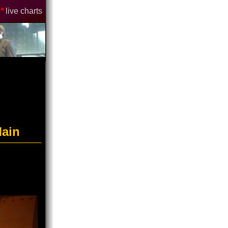
*
live charts
Main