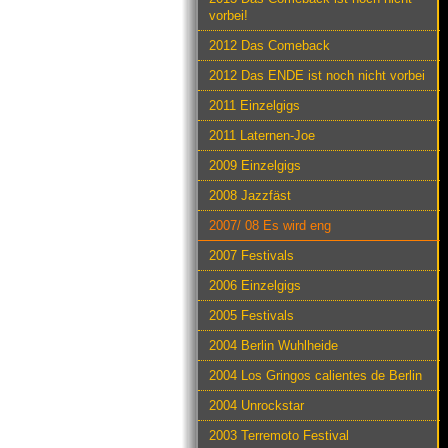
vorbei!
2012 Das Comeback
2012 Das ENDE ist noch nicht vorbei
2011 Einzelgigs
2011 Laternen-Joe
2009 Einzelgigs
2008 Jazzfäst
2007/ 08 Es wird eng
2007 Festivals
2006 Einzelgigs
2005 Festivals
2004 Berlin Wuhlheide
2004 Los Gringos calientes de Berlin
2004 Unrockstar
2003 Terremoto Festival