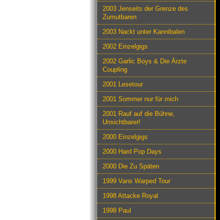
2003 Jenseits der Grenze des
Zumutbaren
2003 Nackt unter Kannibalen
2002 Einzelgigs
2002 Garlic Boys & Die Ärzte
Coupling
2001 Lesetour
2001 Sommer nur für mich
2001 Rauf auf die Bühne,
Unsichtbarer!
2000 Einzelgigs
2000 Hard Pop Days
2000 Die Zu Späten
1999 Vans Warped Tour
1998 Attacke Royal
1998 Paul