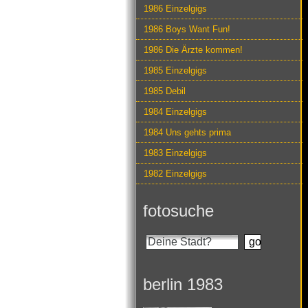
1986 Einzelgigs
1986 Boys Want Fun!
1986 Die Ärzte kommen!
1985 Einzelgigs
1985 Debil
1984 Einzelgigs
1984 Uns gehts prima
1983 Einzelgigs
1982 Einzelgigs
fotosuche
berlin 1983