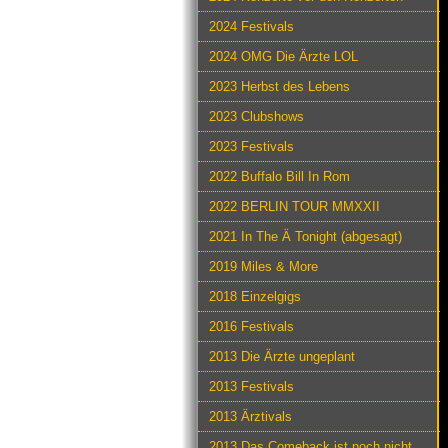
2024 Festivals
2024 OMG Die Ärzte LOL
2023 Herbst des Lebens
2023 Clubshows
2023 Festivals
2022 Buffalo Bill In Rom
2022 BERLIN TOUR MMXXII
2021 In The Ä Tonight (abgesagt)
2019 Miles & More
2018 Einzelgigs
2016 Festivals
2013 Die Ärzte ungeplant
2013 Festivals
2013 Ärztivals
2013 Das Comeback ist noch nicht