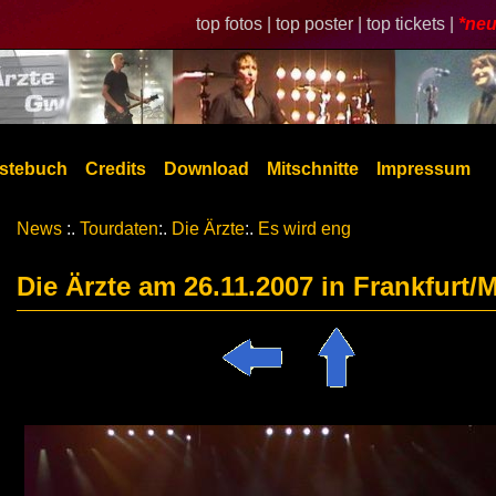
top fotos |
top poster |
top tickets |
*neu
stebuch
Credits
Download
Mitschnitte
Impressum
News
:.
Tourdaten
:.
Die Ärzte
:.
Es wird eng
Die Ärzte am 26.11.2007 in Frankfurt/