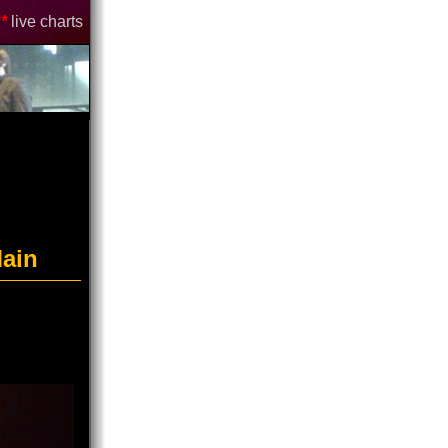
*
live charts
Main