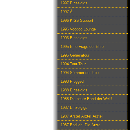
1997 Einzelgigs
1997 Ä
1996 KISS Support
1996 Voodoo Lounge
1996 Einzelgigs
1995 Eine Frage der Ehre
1995 Geheimtour
1994 Tour-Tour
1994 Sömmer der Libe
1993 Plugged
1988 Einzelgigs
1988 Die beste Band der Welt!
1987 Einzelgigs
1987 Ärzte! Ärzte! Ärzte!
1987 Endlich! Die Ärzte