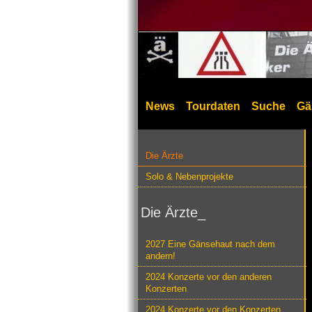
News
Tourdaten
Suche
Gä
Die Ärzte
Solo & Nebenprojekte
Die Ärzte_
2027 Eine Gänsehaut nach dem
andern!
2024 Konzerte vor den anderen
Konzerten
2024 Konzerte vor den Konzerten