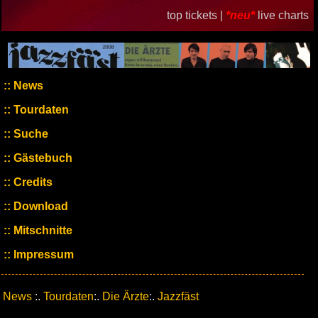
top tickets |
*neu*
live charts
News
Tourdaten
Suche
Gästebuch
Credits
Download
Mitschnitte
Impressum
News
:.
Tourdaten
:.
Die Ärzte
:.
Jazzfäst