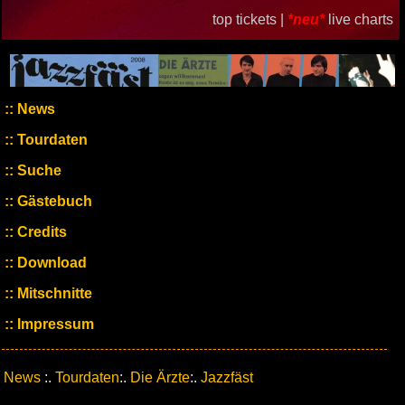
top tickets |
*neu*
live charts
News
Tourdaten
Suche
Gästebuch
Credits
Download
Mitschnitte
Impressum
News
:.
Tourdaten
:.
Die Ärzte
:.
Jazzfäst