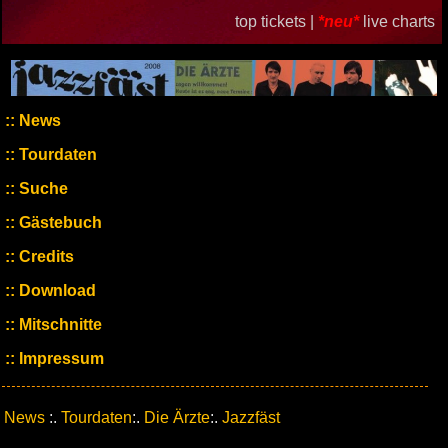
top tickets |
*neu*
live charts
News
Tourdaten
Suche
Gästebuch
Credits
Download
Mitschnitte
Impressum
News
:.
Tourdaten
:.
Die Ärzte
:.
Jazzfäst