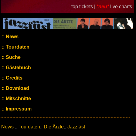
top tickets |
*neu*
live charts
News
Tourdaten
Suche
Gästebuch
Credits
Download
Mitschnitte
Impressum
News
:.
Tourdaten
:.
Die Ärzte
:.
Jazzfäst