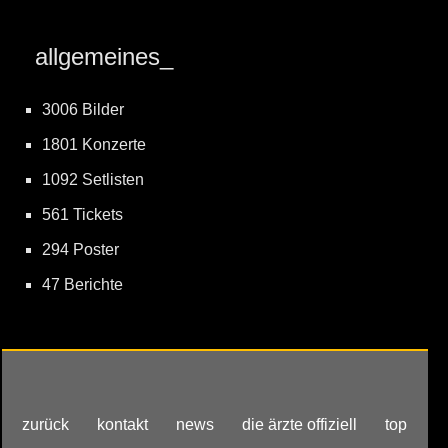
allgemeines_
3006 Bilder
1801 Konzerte
1092 Setlisten
561 Tickets
294 Poster
47 Berichte
zurück
kontakt
news
die ärzte offiziell
top