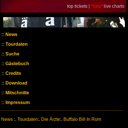
top tickets |
*neu*
live charts
News
Tourdaten
Suche
Gästebuch
Credits
Download
Mitschnitte
Impressum
News
:.
Tourdaten
:.
Die Ärzte
:.
Buffalo Bill In Rom