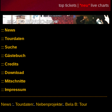
top tickets |
*neu*
live charts
News
Tourdaten
Suche
Gästebuch
Credits
Download
Mitschnitte
Impressum
News
:.
Tourdaten
:.
Nebenprojekte
:.
Bela B: Tour