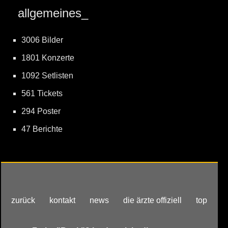
allgemeines_
3006 Bilder
1801 Konzerte
1092 Setlisten
561 Tickets
294 Poster
47 Berichte
zurück
kontakt
news
die ärzte offiziell
top