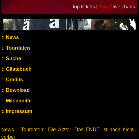
top tickets |
*neu*
live charts
News
Tourdaten
Suche
Gästebuch
Credits
Download
Mitschnitte
Impressum
News
:.
Tourdaten
:.
Die Ärzte
:.
Das ENDE ist noch nicht
vorbei