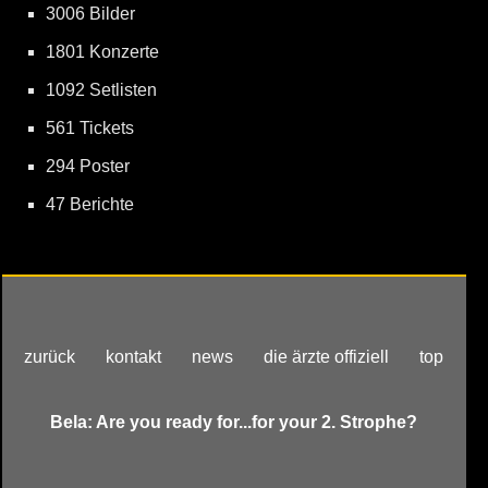
3006 Bilder
1801 Konzerte
1092 Setlisten
561 Tickets
294 Poster
47 Berichte
zurück
kontakt
news
die ärzte offiziell
top
Bela: Are you ready for...for your 2. Strophe?