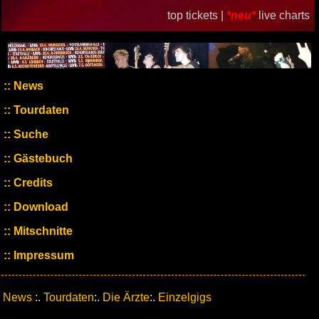
top tickets |
*neu*
live charts
News
Tourdaten
Suche
Gästebuch
Credits
Download
Mitschnitte
Impressum
News
:.
Tourdaten
:.
Die Ärzte
:.
Einzelgigs