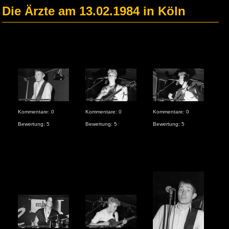
Die Ärzte am 13.02.1984 in Köln
Kommentare: 0
Kommentare: 0
Kommentare: 0
Bewertung: 5
Bewertung: 5
Bewertung: 5
Kom
Bew