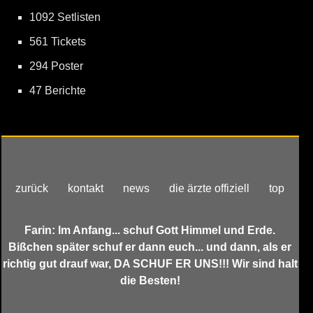
1092 Setlisten
561 Tickets
294 Poster
47 Berichte
zurück
kontakt
news
die ärzte offiziell
top
Farin: Im Anfang... schuf Gott Himmel und Erde.
Bißchen später schuf er dann euch... und dann, als er
richtig gut drauf war, DA SCHUF ER UNS!!! Wir sind halt
die Besten!