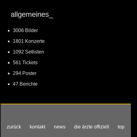
allgemeines_
3006 Bilder
1801 Konzerte
1092 Setlisten
561 Tickets
294 Poster
47 Berichte
zurück
kontakt
news
die ärzte offiziell
top