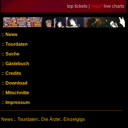
top tickets |
*neu*
live charts
News
Tourdaten
Suche
Gästebuch
Credits
Download
Mitschnitte
Impressum
News
:.
Tourdaten
:.
Die Ärzte
:.
Einzelgigs