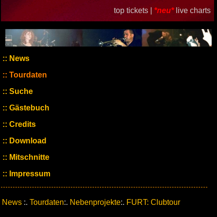
top tickets |
*neu*
live charts
News
Tourdaten
Suche
Gästebuch
Credits
Download
Mitschnitte
Impressum
News
:.
Tourdaten
:.
Nebenprojekte
:.
FURT: Clubtour