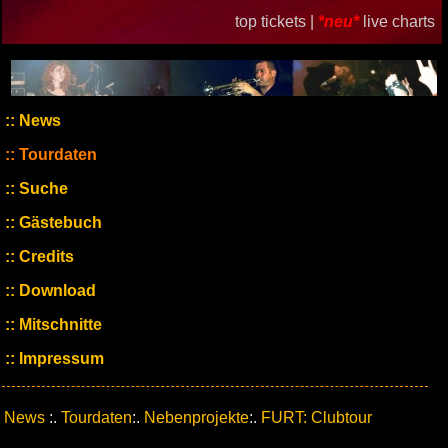
top tickets |
*neu*
live charts
News
Tourdaten
Suche
Gästebuch
Credits
Download
Mitschnitte
Impressum
News
:.
Tourdaten
:.
Nebenprojekte
:.
FURT: Clubtour