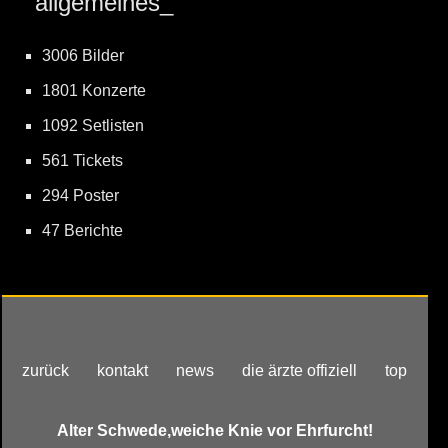
allgemeines_
3006 Bilder
1801 Konzerte
1092 Setlisten
561 Tickets
294 Poster
47 Berichte
zurück
kontakt
news
die ärzte offiziell
top
Alter Schwede,weiche Knie vor Ehrfurcht!