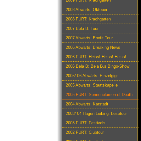
2009 FURT: Krachgarten
2008 Abwärts: Oktober
2008 FURT: Krachgarten
2007 Bela B: Tour
2007 Abwärts: Epofit Tour
2006 Abwärts: Breaking News
2006 FURT: Heiss! Heiss! Heiss!
2006 Bela B: Bela B.s Bingo-Show
2005/ 06 Abwärts: Einzelgigs
2005 Abwärts: Staatskapelle
2005 FURT: Sonnenblumen of Death
2004 Abwärts: Karstadt
2003/ 04 Hagen Liebing: Lesetour
2003 FURT: Festivals
2002 FURT: Clubtour