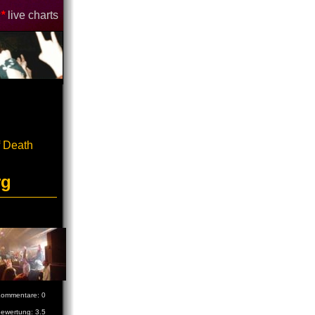
*
live charts
 Death
rg
ommentare: 0
ewertung: 3.5