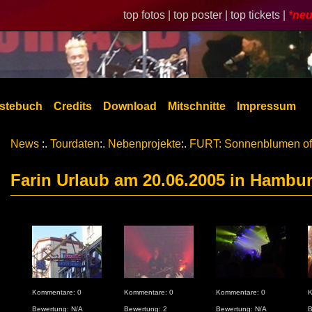
top fotos |
top poster |
top tickets |
*neu
stebuch
Credits
Download
Mitschnitte
Impressum
News
:.
Tourdaten
:.
Nebenprojekte
:.
FURT: Sonnenblumen of
Farin Urlaub am 20.06.2005 in Hambu
Kommentare: 0
Kommentare: 0
Kommentare: 0
K
Bewertung: N/A
Bewertung: 2
Bewertung: N/A
B