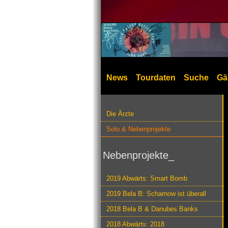
News
Tourdaten
Suche
Gä
Die Ärzte
Solo & Nebenprojekte
Nebenprojekte_
2019 Abwärts: Smart Bomb
2019 Bela B: Scharnow ist überall
2018 Bela B & Danubes Banks
2018 Abwärts: 2018