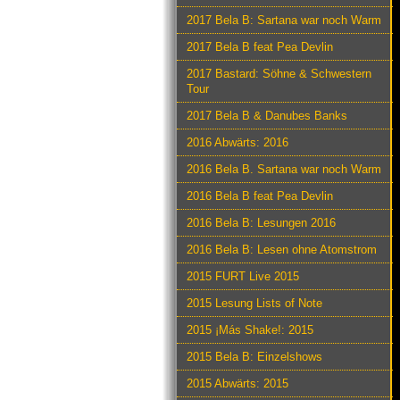
2017 Bela B: Sartana war noch Warm
2017 Bela B feat Pea Devlin
2017 Bastard: Söhne & Schwestern
Tour
2017 Bela B & Danubes Banks
2016 Abwärts: 2016
2016 Bela B. Sartana war noch Warm
2016 Bela B feat Pea Devlin
2016 Bela B: Lesungen 2016
2016 Bela B: Lesen ohne Atomstrom
2015 FURT Live 2015
2015 Lesung Lists of Note
2015 ¡Más Shake!: 2015
2015 Bela B: Einzelshows
2015 Abwärts: 2015