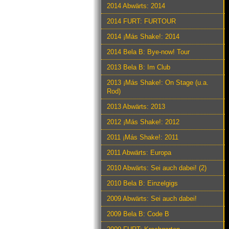
2014 Abwärts: 2014
2014 FURT: FURTOUR
2014 ¡Más Shake!: 2014
2014 Bela B: Bye-now! Tour
2013 Bela B: Im Club
2013 ¡Más Shake!: On Stage (u.a.
Rod)
2013 Abwärts: 2013
2012 ¡Más Shake!: 2012
2011 ¡Más Shake!: 2011
2011 Abwärts: Europa
2010 Abwärts: Sei auch dabei! (2)
2010 Bela B: Einzelgigs
2009 Abwärts: Sei auch dabei!
2009 Bela B: Code B