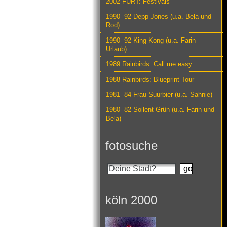
2002 FURT: Festivals
1990- 92 Depp Jones (u.a. Bela und
Rod)
1990- 92 King Kong (u.a. Farin
Urlaub)
1989 Rainbirds: Call me easy...
1988 Rainbirds: Blueprint Tour
1981- 84 Frau Suurbier (u.a. Sahnie)
1980- 82 Soilent Grün (u.a. Farin und
Bela)
fotosuche
köln 2000