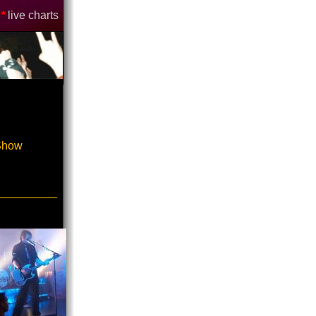
*
live charts
-Show