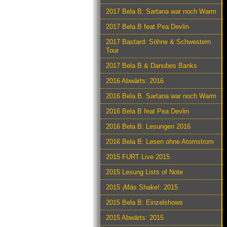
2017 Bela B: Sartana war noch Warm
2017 Bela B feat Pea Devlin
2017 Bastard: Söhne & Schwestern
Tour
2017 Bela B & Danubes Banks
2016 Abwärts: 2016
2016 Bela B. Sartana war noch Warm
2016 Bela B feat Pea Devlin
2016 Bela B: Lesungen 2016
2016 Bela B: Lesen ohne Atomstrom
2015 FURT Live 2015
2015 Lesung Lists of Note
2015 ¡Más Shake!: 2015
2015 Bela B: Einzelshows
2015 Abwärts: 2015