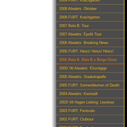
2009 FURT: Krachgarten
2008 Abwärts: Oktober
2008 FURT: Krachgarten
2007 Bela B: Tour
2007 Abwärts: Epofit Tour
2006 Abwärts: Breaking News
2006 FURT: Heiss! Heiss! Heiss!
2006 Bela B: Bela B.s Bingo-Show
2005/ 06 Abwärts: Einzelgigs
2005 Abwärts: Staatskapelle
2005 FURT: Sonnenblumen of Death
2004 Abwärts: Karstadt
2003/ 04 Hagen Liebing: Lesetour
2003 FURT: Festivals
2002 FURT: Clubtour