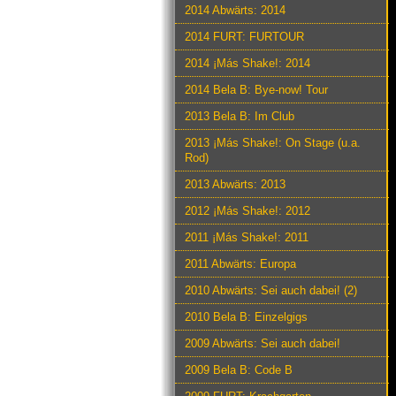
2014 Abwärts: 2014
2014 FURT: FURTOUR
2014 ¡Más Shake!: 2014
2014 Bela B: Bye-now! Tour
2013 Bela B: Im Club
2013 ¡Más Shake!: On Stage (u.a.
Rod)
2013 Abwärts: 2013
2012 ¡Más Shake!: 2012
2011 ¡Más Shake!: 2011
2011 Abwärts: Europa
2010 Abwärts: Sei auch dabei! (2)
2010 Bela B: Einzelgigs
2009 Abwärts: Sei auch dabei!
2009 Bela B: Code B