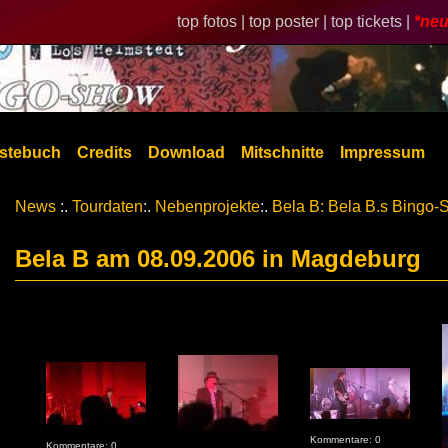
top fotos |
top poster |
top tickets |
*neu
stebuch
Credits
Download
Mitschnitte
Impressum
News
:.
Tourdaten
:.
Nebenprojekte
:.
Bela B: Bela B.s Bingo
Bela B am 08.09.2006 in Magdeburg
Kommentare: 0
Kommentare: 0