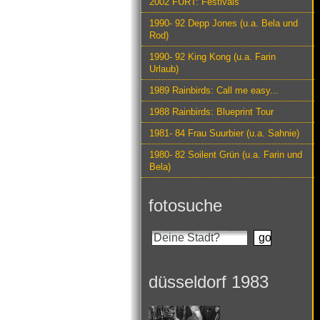
2002 FURT: Festivals
1990- 92 Depp Jones (u.a. Bela und
Rod)
1990- 92 King Kong (u.a. Farin
Urlaub)
1989 Rainbirds: Call me easy...
1988 Rainbirds: Blueprint Tour
1981- 84 Frau Suurbier (u.a. Sahnie)
1980- 82 Soilent Grün (u.a. Farin und
Bela)
fotosuche
düsseldorf 1983