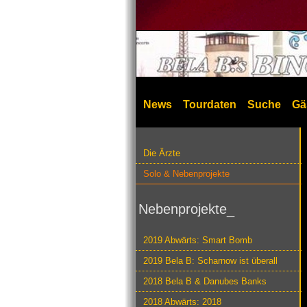
News
Tourdaten
Suche
Gä
Die Ärzte
Solo & Nebenprojekte
Nebenprojekte_
2019 Abwärts: Smart Bomb
2019 Bela B: Scharnow ist überall
2018 Bela B & Danubes Banks
2018 Abwärts: 2018