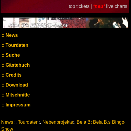
top tickets |
*neu*
live charts
News
Tourdaten
Suche
Gästebuch
Credits
Download
Mitschnitte
Impressum
News
:.
Tourdaten
:.
Nebenprojekte
:.
Bela B: Bela B.s Bingo-
Show