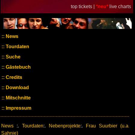
top tickets |
*neu*
live charts
News
Tourdaten
Suche
Gästebuch
Credits
Download
Mitschnitte
Impressum
News
:.
Tourdaten
:.
Nebenprojekte
:.
Frau Suurbier (u.a.
Sahnie)