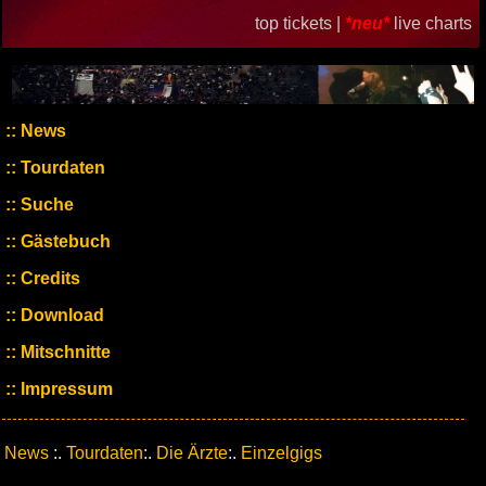
top tickets |
*neu*
live charts
News
Tourdaten
Suche
Gästebuch
Credits
Download
Mitschnitte
Impressum
News
:.
Tourdaten
:.
Die Ärzte
:.
Einzelgigs