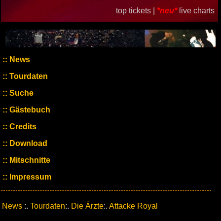
top tickets |
*neu*
live charts
News
Tourdaten
Suche
Gästebuch
Credits
Download
Mitschnitte
Impressum
News
:.
Tourdaten
:.
Die Ärzte
:.
Attacke Royal