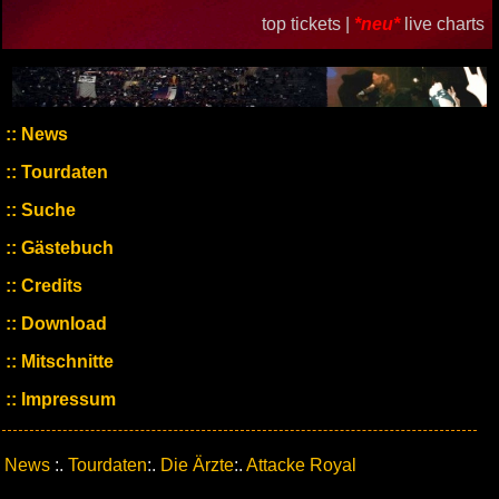
top tickets |
*neu*
live charts
News
Tourdaten
Suche
Gästebuch
Credits
Download
Mitschnitte
Impressum
News
:.
Tourdaten
:.
Die Ärzte
:.
Attacke Royal