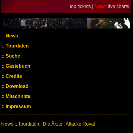
top tickets |
*neu*
live charts
News
Tourdaten
Suche
Gästebuch
Credits
Download
Mitschnitte
Impressum
News
:.
Tourdaten
:.
Die Ärzte
:.
Attacke Royal