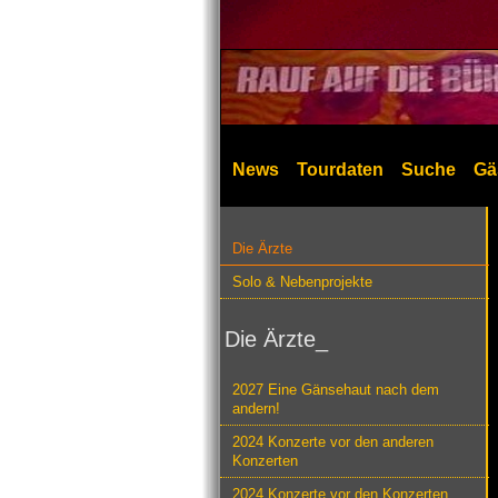
News
Tourdaten
Suche
Gä
Die Ärzte
Solo & Nebenprojekte
Die Ärzte_
2027 Eine Gänsehaut nach dem
andern!
2024 Konzerte vor den anderen
Konzerten
2024 Konzerte vor den Konzerten