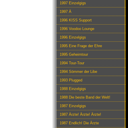
1997 Einzelgigs
1997 Ä
1996 KISS Support
1996 Voodoo Lounge
1996 Einzelgigs
1995 Eine Frage der Ehre
1995 Geheimtour
1994 Tour-Tour
1994 Sömmer der Libe
1993 Plugged
1988 Einzelgigs
1988 Die beste Band der Welt!
1987 Einzelgigs
1987 Ärzte! Ärzte! Ärzte!
1987 Endlich! Die Ärzte