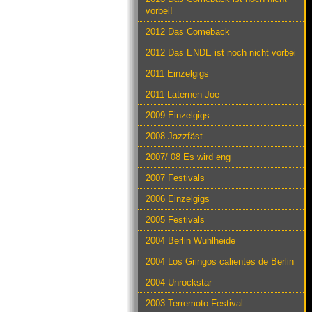
vorbei!
2012 Das Comeback
2012 Das ENDE ist noch nicht vorbei
2011 Einzelgigs
2011 Laternen-Joe
2009 Einzelgigs
2008 Jazzfäst
2007/ 08 Es wird eng
2007 Festivals
2006 Einzelgigs
2005 Festivals
2004 Berlin Wuhlheide
2004 Los Gringos calientes de Berlin
2004 Unrockstar
2003 Terremoto Festival