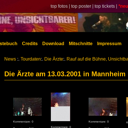
top fotos |
top poster |
top tickets |
*neu
stebuch
Credits
Download
Mitschnitte
Impressum
News
:.
Tourdaten
:.
Die Ärzte
:.
Rauf auf die Bühne, Unsichtba
Die Ärzte am 13.03.2001 in Mannheim
Kommentare: 0
Kommentare: 0
K
Kommentare: 0