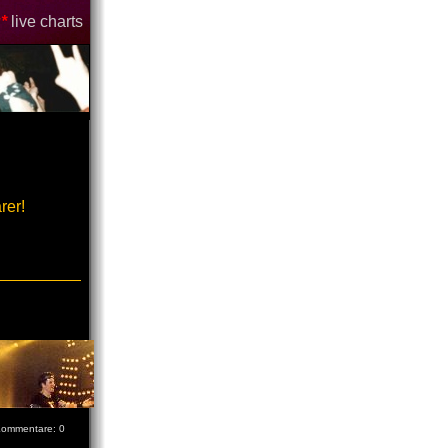
*
live charts
rer!
ommentare: 0