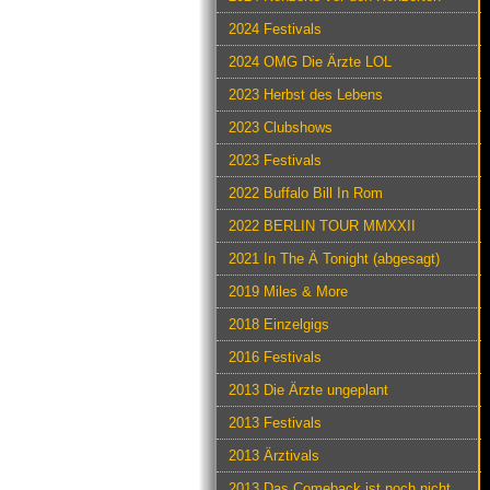
2024 Festivals
2024 OMG Die Ärzte LOL
2023 Herbst des Lebens
2023 Clubshows
2023 Festivals
2022 Buffalo Bill In Rom
2022 BERLIN TOUR MMXXII
2021 In The Ä Tonight (abgesagt)
2019 Miles & More
2018 Einzelgigs
2016 Festivals
2013 Die Ärzte ungeplant
2013 Festivals
2013 Ärztivals
2013 Das Comeback ist noch nicht