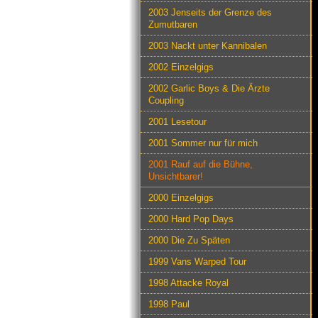
2003 Jenseits der Grenze des
Zumutbaren
2003 Nackt unter Kannibalen
2002 Einzelgigs
2002 Garlic Boys & Die Ärzte
Coupling
2001 Lesetour
2001 Sommer nur für mich
2001 Rauf auf die Bühne,
Unsichtbarer!
2000 Einzelgigs
2000 Hard Pop Days
2000 Die Zu Späten
1999 Vans Warped Tour
1998 Attacke Royal
1998 Paul