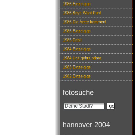
1986 Einzelgigs
1986 Boys Want Fun!
1986 Die Ärzte kommen!
1985 Einzelgigs
1985 Debil
1984 Einzelgigs
1984 Uns gehts prima
1983 Einzelgigs
1982 Einzelgigs
fotosuche
hannover 2004