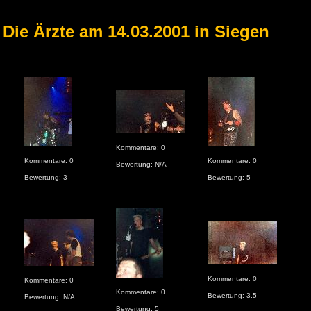
Die Ärzte am 14.03.2001 in Siegen
Kommentare: 0
Kom
Kommentare: 0
Kommentare: 0
Bewertung: N/A
Bew
Bewertung: 3
Bewertung: 5
Kommentare: 0
Kommentare: 0
Kom
Kommentare: 0
Bewertung: 3.5
Bewertung: N/A
Bew
Bewertung: 5