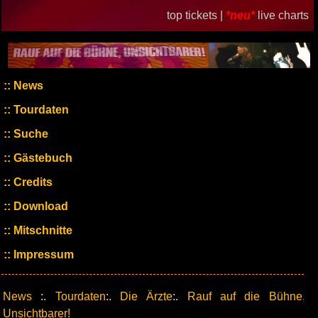
top tickets |
*neu*
live charts
News
Tourdaten
Suche
Gästebuch
Credits
Download
Mitschnitte
Impressum
News
:.
Tourdaten
:.
Die Ärzte
:.
Rauf auf die Bühne,
Unsichtbarer!