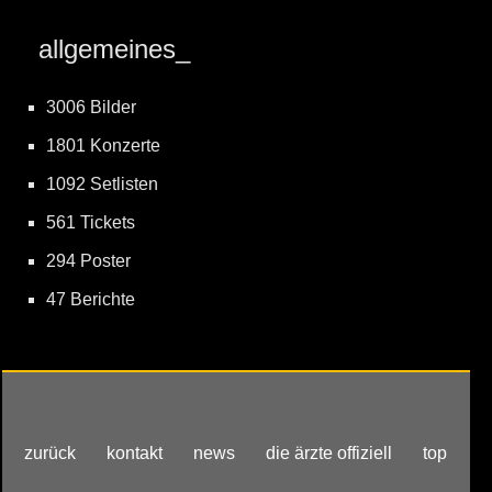
allgemeines_
3006 Bilder
1801 Konzerte
1092 Setlisten
561 Tickets
294 Poster
47 Berichte
zurück
kontakt
news
die ärzte offiziell
top