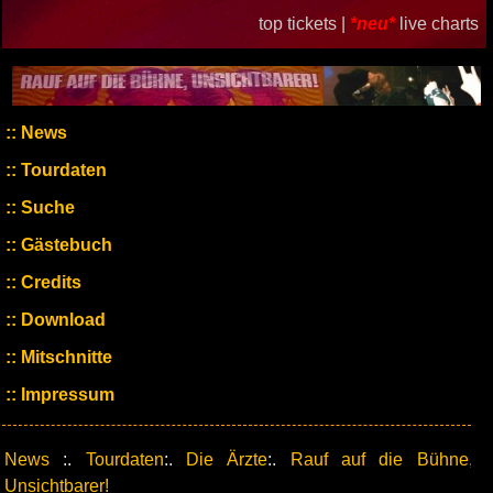
top tickets |
*neu*
live charts
News
Tourdaten
Suche
Gästebuch
Credits
Download
Mitschnitte
Impressum
News
:.
Tourdaten
:.
Die Ärzte
:.
Rauf auf die Bühne,
Unsichtbarer!