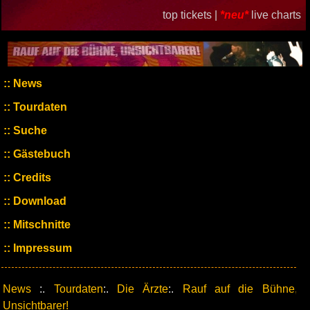
top tickets |
*neu*
live charts
News
Tourdaten
Suche
Gästebuch
Credits
Download
Mitschnitte
Impressum
News
:.
Tourdaten
:.
Die Ärzte
:.
Rauf auf die Bühne,
Unsichtbarer!