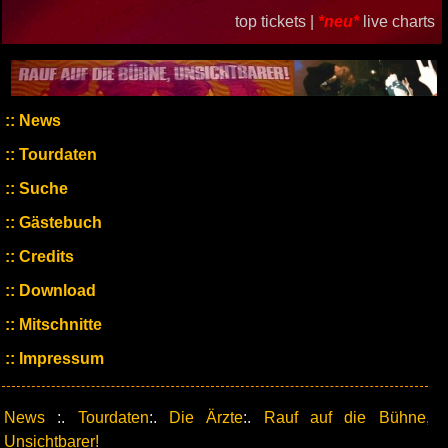
top tickets |
*neu*
live charts
News
Tourdaten
Suche
Gästebuch
Credits
Download
Mitschnitte
Impressum
News
:.
Tourdaten
:.
Die Ärzte
:.
Rauf auf die Bühne,
Unsichtbarer!