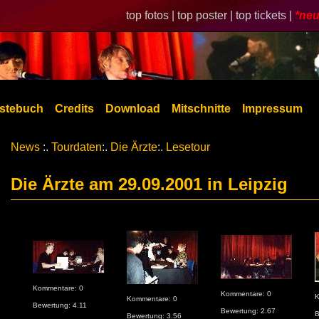
top fotos |
top poster |
top tickets |
*neu
stebuch
Credits
Download
Mitschnitte
Impressum
News
:.
Tourdaten
:.
Die Ärzte
:.
Lesetour
Die Ärzte am 29.09.2001 in Leipzig
Kommentare: 0
Kommentare: 0
K
Kommentare: 0
Bewertung: 4.11
Bewertung: 2.67
B
Bewertung: 3.56