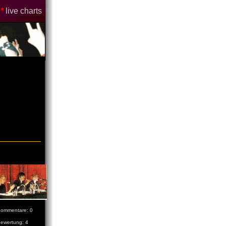
*
live charts
ommentare: 0
ewertung: 4