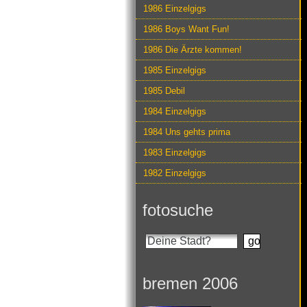
1986 Einzelgigs
1986 Boys Want Fun!
1986 Die Ärzte kommen!
1985 Einzelgigs
1985 Debil
1984 Einzelgigs
1984 Uns gehts prima
1983 Einzelgigs
1982 Einzelgigs
fotosuche
bremen 2006