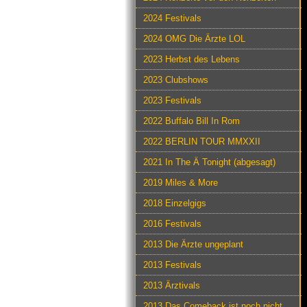
2024 Festivals
2024 OMG Die Ärzte LOL
2023 Herbst des Lebens
2023 Clubshows
2023 Festivals
2022 Buffalo Bill In Rom
2022 BERLIN TOUR MMXXII
2021 In The Ä Tonight (abgesagt)
2019 Miles & More
2018 Einzelgigs
2016 Festivals
2013 Die Ärzte ungeplant
2013 Festivals
2013 Ärztivals
2013 Das Comeback ist noch nicht