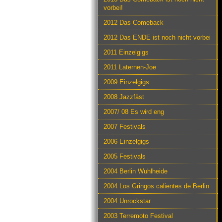
vorbei!
2012 Das Comeback
2012 Das ENDE ist noch nicht vorbei
2011 Einzelgigs
2011 Laternen-Joe
2009 Einzelgigs
2008 Jazzfäst
2007/ 08 Es wird eng
2007 Festivals
2006 Einzelgigs
2005 Festivals
2004 Berlin Wuhlheide
2004 Los Gringos calientes de Berlin
2004 Unrockstar
2003 Terremoto Festival