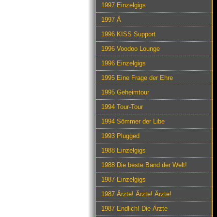
1997 Einzelgigs
1997 Ä
1996 KISS Support
1996 Voodoo Lounge
1996 Einzelgigs
1995 Eine Frage der Ehre
1995 Geheimtour
1994 Tour-Tour
1994 Sömmer der Libe
1993 Plugged
1988 Einzelgigs
1988 Die beste Band der Welt!
1987 Einzelgigs
1987 Ärzte! Ärzte! Ärzte!
1987 Endlich! Die Ärzte