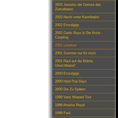
2003 Jenseits der Grenze des
Zumutbaren
2003 Nackt unter Kannibalen
2002 Einzelgigs
2002 Garlic Boys & Die Ärzte
Coupling
2001 Lesetour
2001 Sommer nur für mich
2001 Rauf auf die Bühne,
Unsichtbarer!
2000 Einzelgigs
2000 Hard Pop Days
2000 Die Zu Späten
1999 Vans Warped Tour
1998 Attacke Royal
1998 Paul