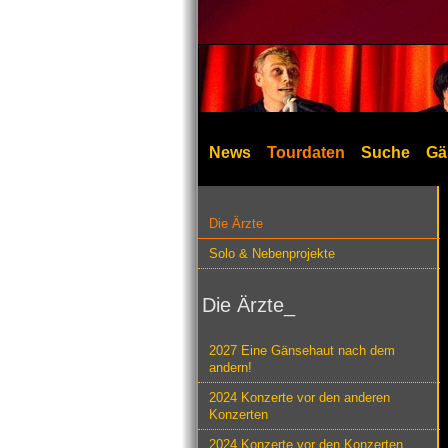
News
Tourdaten
Suche
Gä
Die Ärzte
Solo & Nebenprojekte
Die Ärzte_
2027 Eine Gänsehaut nach dem
andern!
2024 Konzerte vor den anderen
Konzerten
2024 Konzerte vor den Konzerten