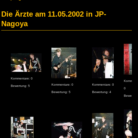
Die Ärzte am 11.05.2002 in JP-
Nagoya
Kommentare: 0
Kommenta
Kommentare: 0
Kommentare: 0
Bewertung: 5
0
Bewertung: 5
Bewertung: 4
Bewertun