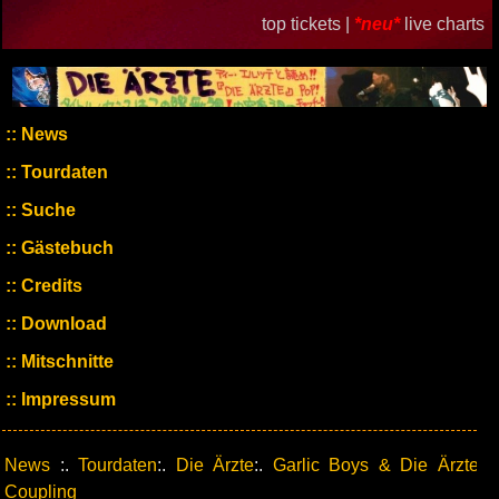
top tickets |
*neu*
live charts
News
Tourdaten
Suche
Gästebuch
Credits
Download
Mitschnitte
Impressum
News
:.
Tourdaten
:.
Die Ärzte
:.
Garlic Boys & Die Ärzte
Coupling