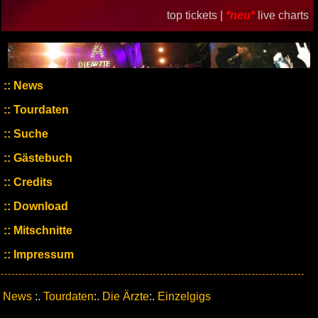
top tickets |
*neu*
live charts
News
Tourdaten
Suche
Gästebuch
Credits
Download
Mitschnitte
Impressum
News
:.
Tourdaten
:.
Die Ärzte
:.
Einzelgigs