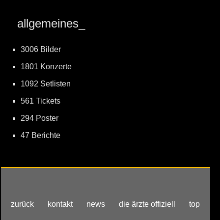
allgemeines_
3006 Bilder
1801 Konzerte
1092 Setlisten
561 Tickets
294 Poster
47 Berichte
zurück
kontakt
news
die ärzte offiziell
top