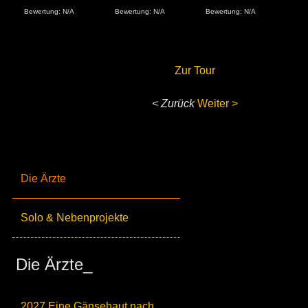
Bewertung: N/A
Bewertung: N/A
Bewertung: N/A
Bew
Zur Tour
< Zurück
Weiter >
Die Ärzte
Solo & Nebenprojekte
Die Ärzte_
2027 Eine Gänsehaut nach