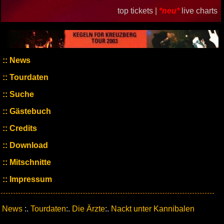
top tickets |
*neu*
live charts
News
Tourdaten
Suche
Gästebuch
Credits
Download
Mitschnitte
Impressum
News
:.
Tourdaten
:.
Die Ärzte
:.
Nackt unter Kannibalen