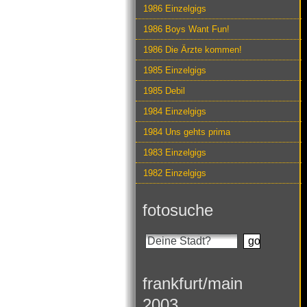
1986 Einzelgigs
1986 Boys Want Fun!
1986 Die Ärzte kommen!
1985 Einzelgigs
1985 Debil
1984 Einzelgigs
1984 Uns gehts prima
1983 Einzelgigs
1982 Einzelgigs
fotosuche
frankfurt/main
2003