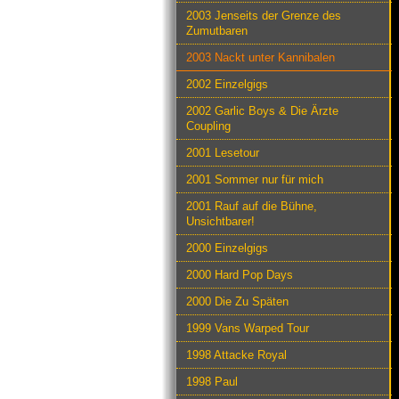
2003 Jenseits der Grenze des
Zumutbaren
2003 Nackt unter Kannibalen
2002 Einzelgigs
2002 Garlic Boys & Die Ärzte
Coupling
2001 Lesetour
2001 Sommer nur für mich
2001 Rauf auf die Bühne,
Unsichtbarer!
2000 Einzelgigs
2000 Hard Pop Days
2000 Die Zu Späten
1999 Vans Warped Tour
1998 Attacke Royal
1998 Paul