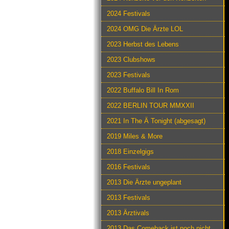
2024 Festivals
2024 OMG Die Ärzte LOL
2023 Herbst des Lebens
2023 Clubshows
2023 Festivals
2022 Buffalo Bill In Rom
2022 BERLIN TOUR MMXXII
2021 In The Ä Tonight (abgesagt)
2019 Miles & More
2018 Einzelgigs
2016 Festivals
2013 Die Ärzte ungeplant
2013 Festivals
2013 Ärztivals
2013 Das Comeback ist noch nicht