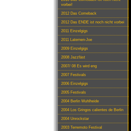
vorbei!
2012 Das Comeback
2012 Das ENDE ist noch nicht vorbei
2011 Einzelgigs
2011 Laternen-Joe
2009 Einzelgigs
2008 Jazzfäst
2007/ 08 Es wird eng
2007 Festivals
2006 Einzelgigs
2005 Festivals
2004 Berlin Wuhlheide
2004 Los Gringos calientes de Berlin
2004 Unrockstar
2003 Terremoto Festival