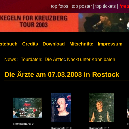
top fotos |
top poster |
top tickets |
*neu
stebuch
Credits
Download
Mitschnitte
Impressum
News
:.
Tourdaten
:.
Die Ärzte
:.
Nackt unter Kannibalen
Die Ärzte am 07.03.2003 in Rostock
Kommentare: 0
K
Kommentare: 0
Kommentare: 1