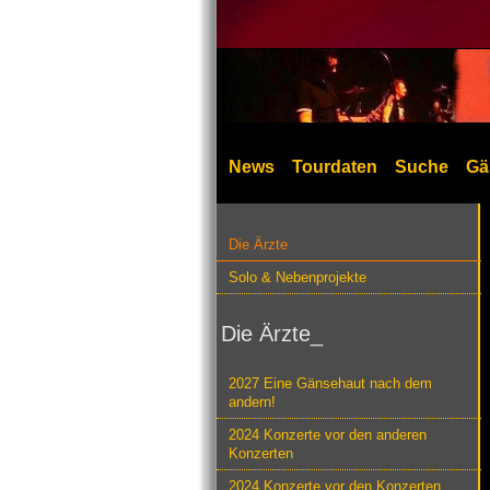
News
Tourdaten
Suche
Gä
Die Ärzte
Solo & Nebenprojekte
Die Ärzte_
2027 Eine Gänsehaut nach dem
andern!
2024 Konzerte vor den anderen
Konzerten
2024 Konzerte vor den Konzerten