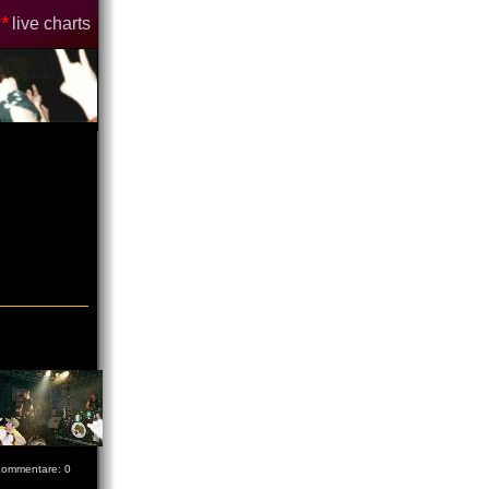
*
live charts
ommentare: 0