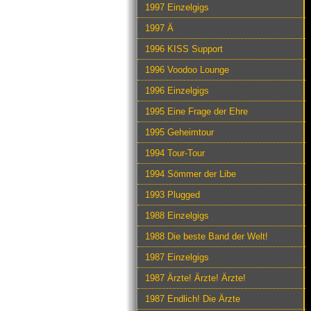
1997 Einzelgigs
1997 Ä
1996 KISS Support
1996 Voodoo Lounge
1996 Einzelgigs
1995 Eine Frage der Ehre
1995 Geheimtour
1994 Tour-Tour
1994 Sömmer der Libe
1993 Plugged
1988 Einzelgigs
1988 Die beste Band der Welt!
1987 Einzelgigs
1987 Ärzte! Ärzte! Ärzte!
1987 Endlich! Die Ärzte