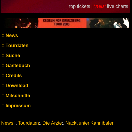
top tickets |
*neu*
live charts
News
Tourdaten
Suche
Gästebuch
Credits
Download
Mitschnitte
Impressum
News
:.
Tourdaten
:.
Die Ärzte
:.
Nackt unter Kannibalen