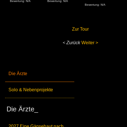
Bewertung: N/A
Bewertung: N/A
Bew
Bewertung: N/A
Zur Tour
< Zurück
Weiter >
Die Ärzte
Solo & Nebenprojekte
Die Ärzte_
2027 Eine Gänsehaut nach