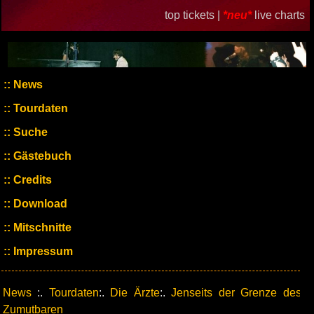
top tickets |
*neu*
live charts
News
Tourdaten
Suche
Gästebuch
Credits
Download
Mitschnitte
Impressum
News
:.
Tourdaten
:.
Die Ärzte
:.
Jenseits der Grenze des
Zumutbaren