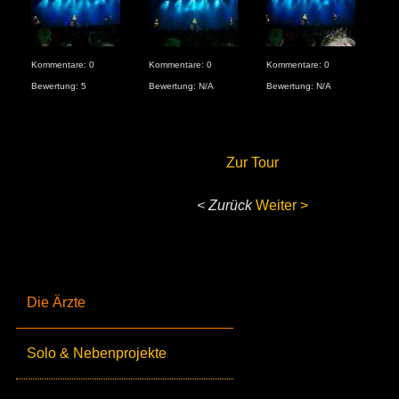
Kommentare: 0
Kommentare: 0
Kommentare: 0
Kom
Bewertung: 5
Bewertung: N/A
Bewertung: N/A
Bew
Zur Tour
< Zurück
Weiter >
Die Ärzte
Solo & Nebenprojekte