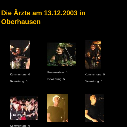
Die Ärzte am 13.12.2003 in
Oberhausen
Kom
Kommentare: 0
Kommentare: 0
Kommentare: 0
Bew
Bewertung: 5
Bewertung: 5
Bewertung: 5
Kommentare: 0