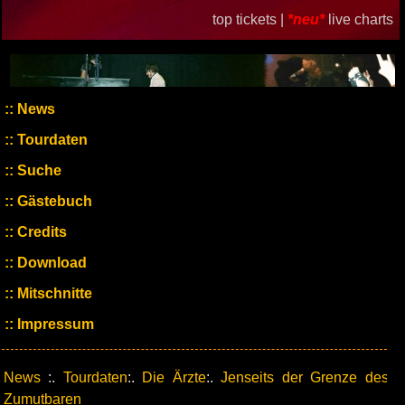
top tickets |
*neu*
live charts
News
Tourdaten
Suche
Gästebuch
Credits
Download
Mitschnitte
Impressum
News
:.
Tourdaten
:.
Die Ärzte
:.
Jenseits der Grenze des
Zumutbaren