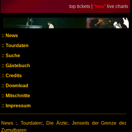
top tickets |
*neu*
live charts
News
Tourdaten
Suche
Gästebuch
Credits
Download
Mitschnitte
Impressum
News
:.
Tourdaten
:.
Die Ärzte
:.
Jenseits der Grenze des
Zumutbaren