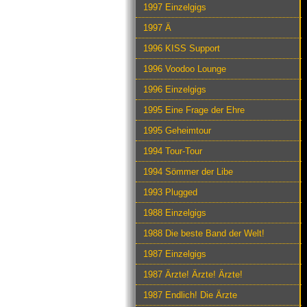
1997 Einzelgigs
1997 Ä
1996 KISS Support
1996 Voodoo Lounge
1996 Einzelgigs
1995 Eine Frage der Ehre
1995 Geheimtour
1994 Tour-Tour
1994 Sömmer der Libe
1993 Plugged
1988 Einzelgigs
1988 Die beste Band der Welt!
1987 Einzelgigs
1987 Ärzte! Ärzte! Ärzte!
1987 Endlich! Die Ärzte