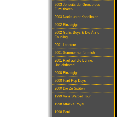
2003 Jenseits der Grenze des
Zumutbaren
2003 Nackt unter Kannibalen
2002 Einzelgigs
2002 Garlic Boys & Die Ärzte
Coupling
2001 Lesetour
2001 Sommer nur für mich
2001 Rauf auf die Bühne,
Unsichtbarer!
2000 Einzelgigs
2000 Hard Pop Days
2000 Die Zu Späten
1999 Vans Warped Tour
1998 Attacke Royal
1998 Paul