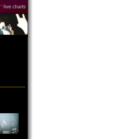
*
live charts