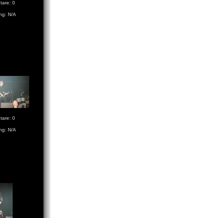
are: 0
ng: N/A
are: 0
ng: N/A