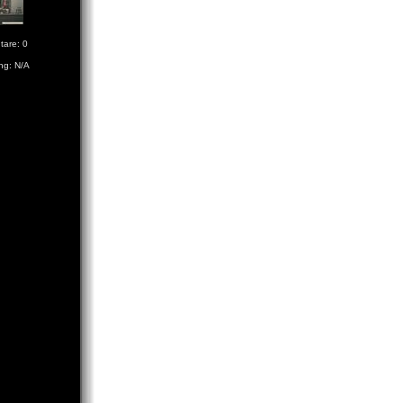
are: 0
ng: N/A