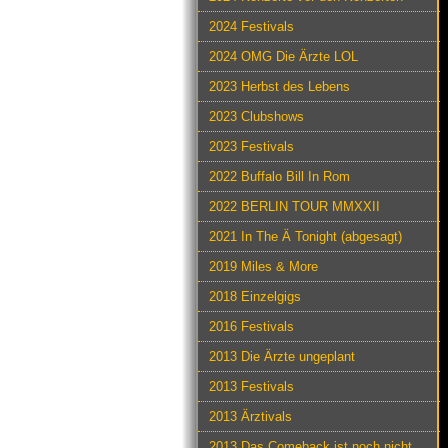
2024 Festivals
2024 OMG Die Ärzte LOL
2023 Herbst des Lebens
2023 Clubshows
2023 Festivals
2022 Buffalo Bill In Rom
2022 BERLIN TOUR MMXXII
2021 In The Ä Tonight (abgesagt)
2019 Miles & More
2018 Einzelgigs
2016 Festivals
2013 Die Ärzte ungeplant
2013 Festivals
2013 Ärztivals
2013 Das Comeback ist noch nicht