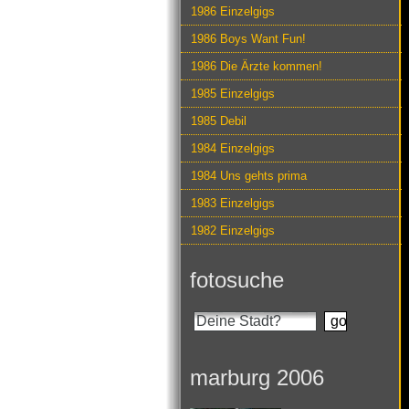
1986 Einzelgigs
1986 Boys Want Fun!
1986 Die Ärzte kommen!
1985 Einzelgigs
1985 Debil
1984 Einzelgigs
1984 Uns gehts prima
1983 Einzelgigs
1982 Einzelgigs
fotosuche
marburg 2006