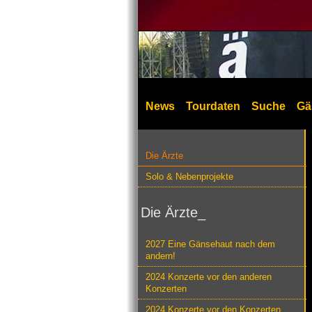
News
Tourdaten
Suche
Gä
Die Ärzte
Solo & Nebenprojekte
Die Ärzte_
2027 Eine Gänsehaut nach dem
andern!
2024 Konzerte vor den anderen
Konzerten
2024 Konzerte vor den Konzerten