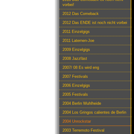
vorbei!
2012 Das Comeback
2012 Das ENDE ist noch nicht vorbei
2011 Einzelgigs
2011 Laternen-Joe
2009 Einzelgigs
2008 Jazzfäst
2007/ 08 Es wird eng
2007 Festivals
2006 Einzelgigs
2005 Festivals
2004 Berlin Wuhlheide
2004 Los Gringos calientes de Berlin
2004 Unrockstar
2003 Terremoto Festival