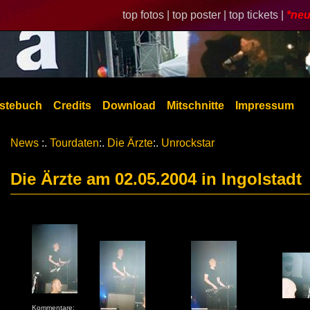
top fotos |
top poster |
top tickets |
*neu
stebuch
Credits
Download
Mitschnitte
Impressum
News
:.
Tourdaten
:.
Die Ärzte
:.
Unrockstar
Die Ärzte am 02.05.2004 in Ingolstadt
Kommentare: