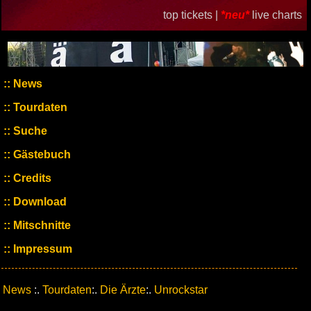
top tickets |
*neu*
live charts
News
Tourdaten
Suche
Gästebuch
Credits
Download
Mitschnitte
Impressum
News
:.
Tourdaten
:.
Die Ärzte
:.
Unrockstar