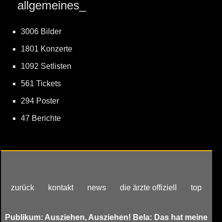
allgemeines_
3006 Bilder
1801 Konzerte
1092 Setlisten
561 Tickets
294 Poster
47 Berichte
zurück
kontakt
news
die ärzte offiziell
top
Publikum: Ausziehen, Ausziehen! Bela: Das hat meine