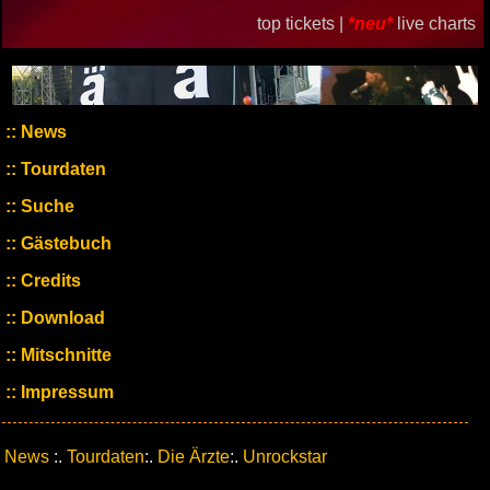
top tickets |
*neu*
live charts
News
Tourdaten
Suche
Gästebuch
Credits
Download
Mitschnitte
Impressum
News
:.
Tourdaten
:.
Die Ärzte
:.
Unrockstar