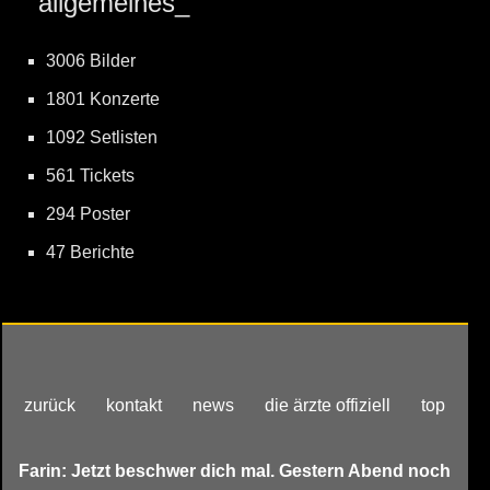
allgemeines_
3006 Bilder
1801 Konzerte
1092 Setlisten
561 Tickets
294 Poster
47 Berichte
zurück
kontakt
news
die ärzte offiziell
top
Farin: Jetzt beschwer dich mal. Gestern Abend noch